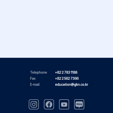
Telephone
+82 2 783 1188
Fax
+82 2 562 7366
E-mail
education@gkn.co.kr