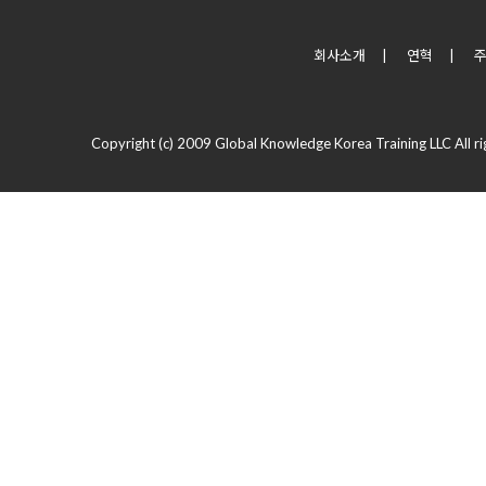
회사소개
|
연혁
|
Copyright (c) 2009 Global Knowledge Korea Training LLC All ri