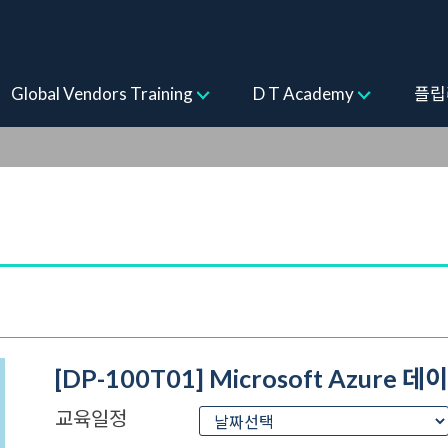
rs Training
Global Vendors Training
D T Academy
플립
[DP-100T01] Microsoft Azur
교육일정