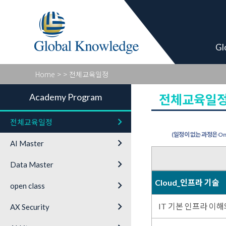
Academy Pro
Gl
Home
>
> 전체교육일정
Academy Program
전체교육일
keyboard_arrow_right
전체교육일정
(일정이 없는 과정은 On-
keyboard_arrow_right
AI Master
keyboard_arrow_right
Data Master
Cloud_인프라 기술
keyboard_arrow_right
open class
keyboard_arrow_right
IT 기본 인프라 이해
AX Security