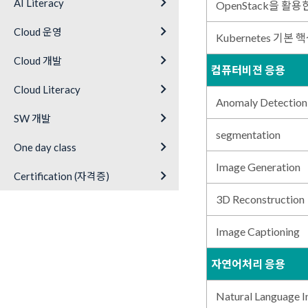
keyboard_arrow_right
AI Literacy
OpenStack을 활용한 
keyboard_arrow_right
Cloud 운영
Kubernetes 기본 
keyboard_arrow_right
Cloud 개발
컴퓨터비젼 응용
keyboard_arrow_right
Cloud Literacy
Anomaly Detection
keyboard_arrow_right
SW 개발
segmentation
keyboard_arrow_right
One day class
Image Generation
keyboard_arrow_right
Certification (자격증)
3D Reconstruction
Image Captioning
자연어처리 응용
Natural Language I