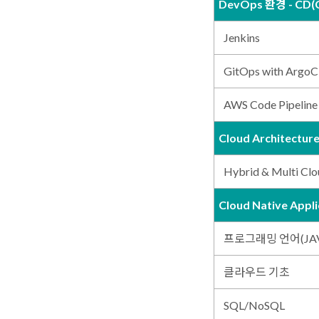
DevOps 환경 - CD(C
Jenkins
GitOps with Argo
AWS Code Pipelin
Cloud Architectur
Hybrid & Multi Clo
Cloud Native App
프로그래밍 언어(JA
클라우드 기초
SQL/NoSQL